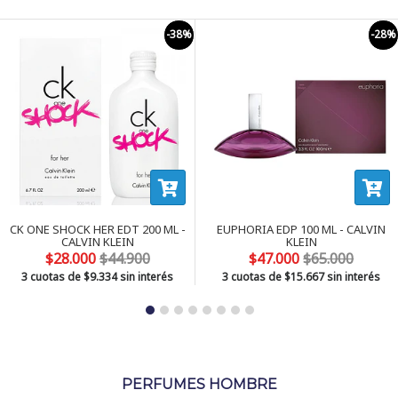
-28%
-4
EUPHORIA EDP 100 ML - CALVIN
CK IN 2 U HER EDT 150 ML -
KLEIN
CALVIN...
$47.000
$65.000
$24.000
$39.900
3 cuotas de
$15.667
sin interés
3 cuotas de
$8.000
sin interés
PERFUMES HOMBRE