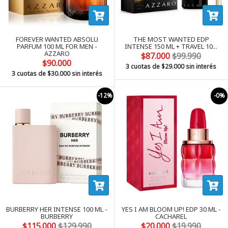
FOREVER WANTED ABSOLU
THE MOST WANTED EDP
PARFUM 100 ML FOR MEN -
INTENSE 150 ML + TRAVEL 10...
AZZARO
$87.000
$99.990
$90.000
3 cuotas de
$29.000
sin interés
3 cuotas de
$30.000
sin interés
-12%
-0%
BURBERRY HER INTENSE 100 ML -
YES I AM BLOOM UP! EDP 30 ML -
BURBERRY
CACHAREL
$115.000
$129.990
$20.000
$19.990