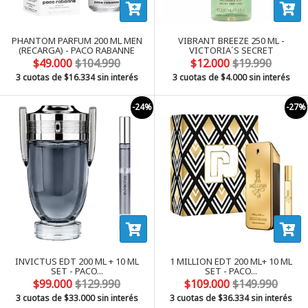
PHANTOM PARFUM 200 ML MEN
VIBRANT BREEZE 250 ML -
(RECARGA) - PACO RABANNE
VICTORIA´S SECRET
$49.000
$104.990
$12.000
$19.990
3 cuotas de
$16.334
sin interés
3 cuotas de
$4.000
sin interés
-24%
-27%
INVICTUS EDT 200 ML + 10 ML
1 MILLION EDT 200 ML+ 10 ML
SET - PACO...
SET - PACO...
$99.000
$129.990
$109.000
$149.990
3 cuotas de
$33.000
sin interés
3 cuotas de
$36.334
sin interés