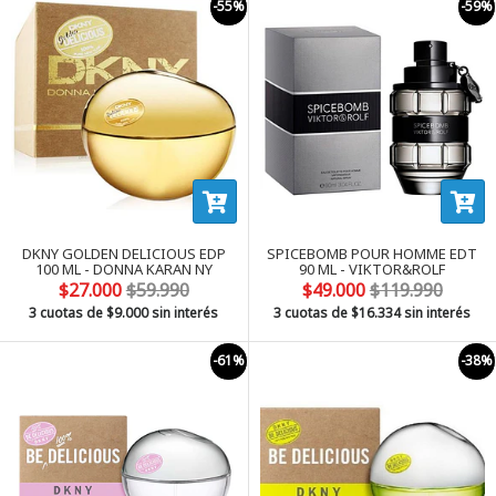
-55%
-59%
DKNY GOLDEN DELICIOUS EDP
SPICEBOMB POUR HOMME EDT
100 ML - DONNA KARAN NY
90 ML - VIKTOR&ROLF
$27.000
$59.990
$49.000
$119.990
3 cuotas de
$9.000
sin interés
3 cuotas de
$16.334
sin interés
-61%
-38%