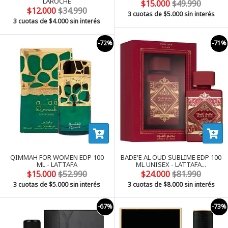
LAROCHE
$15.000
$49.990
$12.000
$34.990
3 cuotas de
$5.000
sin interés
3 cuotas de
$4.000
sin interés
-72%
-71%
QIMMAH FOR WOMEN EDP 100
BADE'E AL OUD SUBLIME EDP 100
ML - LATTAFA
ML UNISEX - LATTAFA...
$15.000
$52.990
$24.000
$81.990
3 cuotas de
$5.000
sin interés
3 cuotas de
$8.000
sin interés
-67%
-73%