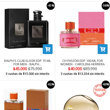
-41%
-56%
RALPH'S CLUB ELIXIR EDP 75 ML
CH PASIÓN EDP 100 ML FOR
FOR MEN - RALPH...
WOMEN - CAROLINA HERRERA
$45.000
$75.990
$40.000
$89.990
3 cuotas de
$15.000
sin interés
3 cuotas de
$13.334
sin interés
-62%
-60%