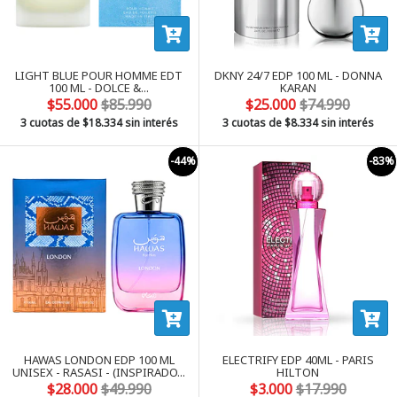
LIGHT BLUE POUR HOMME EDT
DKNY 24/7 EDP 100 ML - DONNA
100 ML - DOLCE &...
KARAN
$55.000
$85.990
$25.000
$74.990
3 cuotas de
$18.334
sin interés
3 cuotas de
$8.334
sin interés
-44%
-83%
HAWAS LONDON EDP 100 ML
ELECTRIFY EDP 40ML - PARIS
UNISEX - RASASI - (INSPIRADO...
HILTON
$28.000
$49.990
$3.000
$17.990