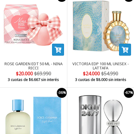
ROSE GARDEN EDT 50 ML - NINA
VICTORIA EDP 100 ML UNISEX -
RICCI
LATTAFA
$20.000
$69.990
$24.000
$54.990
3 cuotas de
$6.667
sin interés
3 cuotas de
$8.000
sin interés
-36%
-67%