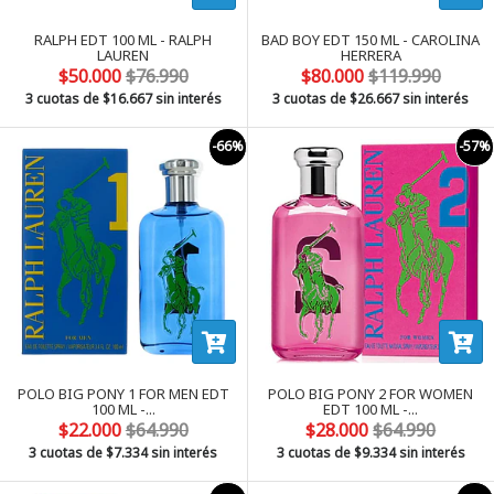
RALPH EDT 100 ML - RALPH
BAD BOY EDT 150 ML - CAROLINA
LAUREN
HERRERA
$50.000
$76.990
$80.000
$119.990
3 cuotas de
$16.667
sin interés
3 cuotas de
$26.667
sin interés
-66%
-57%
POLO BIG PONY 1 FOR MEN EDT
POLO BIG PONY 2 FOR WOMEN
100 ML -...
EDT 100 ML -...
$22.000
$64.990
$28.000
$64.990
3 cuotas de
$7.334
sin interés
3 cuotas de
$9.334
sin interés