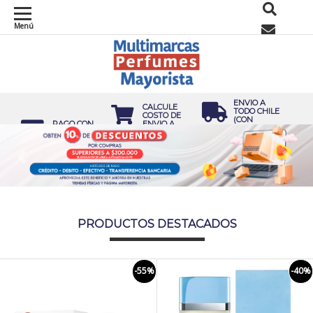
Menú
0
ENVIO A
CALCULE
TODO CHILE
COSTO DE
(CON
PAGO CON
ENVIO A
CARGO) O
TRANSFERENCIAS
DOMICILIO
RETIRO EN
EN CARRO
TIENDA SIN
DE COMPRA
COSTO
Previous
Nex
PRODUCTOS DESTACADOS
-55%
-40%