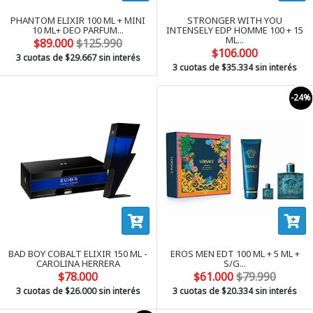
PHANTOM ELIXIR 100 ML + MINI
STRONGER WITH YOU
10 ML+ DEO PARFUM...
INTENSELY EDP HOMME 100 + 15
ML...
$89.000
$125.990
$106.000
3 cuotas de
$29.667
sin interés
3 cuotas de
$35.334
sin interés
-24%
BAD BOY COBALT ELIXIR 150 ML -
EROS MEN EDT 100 ML + 5 ML +
CAROLINA HERRERA
S/G...
$78.000
$61.000
$79.990
3 cuotas de
$26.000
sin interés
3 cuotas de
$20.334
sin interés