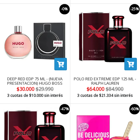
-0%
-25%
DEEP RED EDP 75 ML - (NUEVA
POLO RED EXTREME EDP 125 ML -
PRESENTACION) HUGO BOSS
RALPH LAUREN
$30.000
$29.990
$64.000
$84.900
3 cuotas de
$10.000
sin interés
3 cuotas de
$21.334
sin interés
-47%
-60%