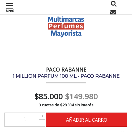
Menú
0
PACO RABANNE
1 MILLION PARFUM 100 ML - PACO RABANNE
$85.000
$149.980
3 cuotas de
$28.334
sin interés
+
-