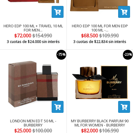
HERO EDP 100 ML + TRAVEL 10 ML
HERO EDP 100 ML FOR MEN EDP
FOR MEN...
100 ML -...
$72.000
$154.990
$68.500
$109.990
3 cuotas de
$24.000
sin interés
3 cuotas de
$22.834
sin interés
-75%
-23%
LONDON MEN EDT 50 ML -
MY BURBERRY BLACK PARFUM 90
BURBERRY
ML FOR WOMEN - BURBERRY
$25.000
$100.000
$82.000
$106.990