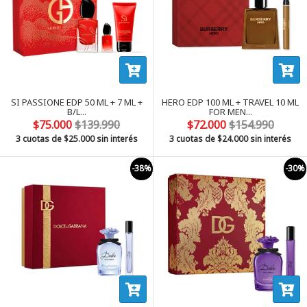
SI PASSIONE EDP 50 ML + 7 ML +
HERO EDP 100 ML + TRAVEL 10 ML
B/L...
FOR MEN...
$75.000
$139.990
$72.000
$154.990
3 cuotas de
$25.000
sin interés
3 cuotas de
$24.000
sin interés
-38%
-30%