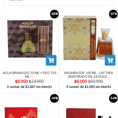
-68%
-91%
AGUA BRAVA EDC 50 ML + DEO 150
RAGHBA EDP 100 ML - LATTAFA
ML -​...
(INSPIRADO EN 24 GOLD...
$8.000
$24.900
$6.000
$69.990
3 cuotas de
$2.667
sin interés
3 cuotas de
$2.000
sin interés
-46%
-54%