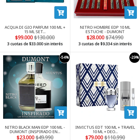
ACQUA DI GIO PARFUM 100 ML +
NITRO HOMBRE EDP 10 ML
15 ML SET...
ESTUCHE - DUMONT
$99.000
$130.000
$28.000
$74.990
3 cuotas de
$33.000
sin interés
3 cuotas de
$9.334
sin interés
-54%
-29%
NITRO BLACK MAN EDP 100 ML -
INVICTUS EDT 100 ML + TRAVEL
DUMONT (INSPIRADO EN...
10 ML + DEO...
$23.000
$49.990
$79.000
$110.990