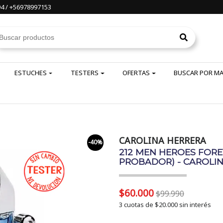
4 / +56978997153
ESTUCHES
TESTERS
OFERTAS
BUSCAR POR M
CAROLINA HERRERA
-40%
212 MEN HEROES FORE
PROBADOR) - CAROLI
$60.000
$99.990
3 cuotas de
$20.000
sin interés