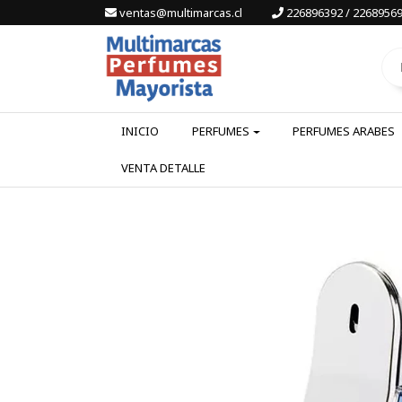
ventas@multimarcas.cl
226896392 / 22689569
INICIO
PERFUMES
PERFUMES ARABES
VENTA DETALLE