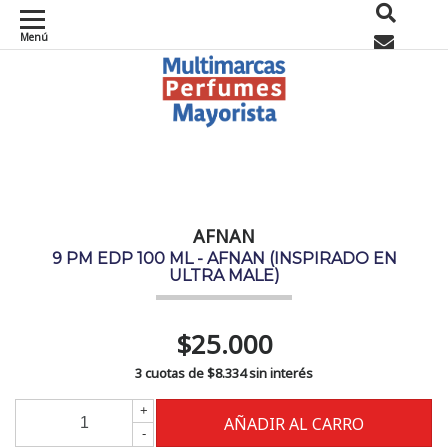
Menú
0
AFNAN
9 PM EDP 100 ML - AFNAN (INSPIRADO EN
ULTRA MALE)
$25.000
3 cuotas de
$8.334
sin interés
+
-