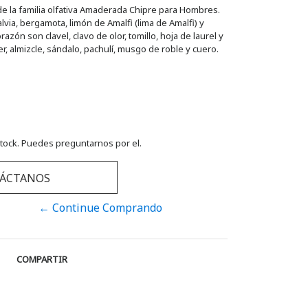
de la familia olfativa Amaderada Chipre para Hombres.
lvia, bergamota, limón de Amalfi (lima de Amalfi) y
azón son clavel, clavo de olor, tomillo, hoja de laurel y
r, almizcle, sándalo, pachulí, musgo de roble y cuero.
tock. Puedes preguntarnos por el.
ÁCTANOS
← Continue Comprando
COMPARTIR