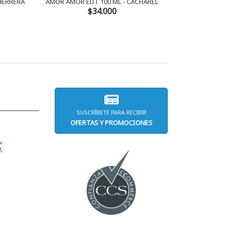
 HERRERA
AMOR AMOR EDT 100 ML - CACHAREL
AMOR AMOR 
$34.000
SUSCRÍBETE PARA RECIBIR
OFERTAS Y PROMOCIONES