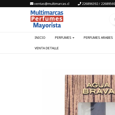
ventas@multimarcas.cl
226896392 / 22689569
INICIO
PERFUMES
PERFUMES ARABES
VENTA DETALLE