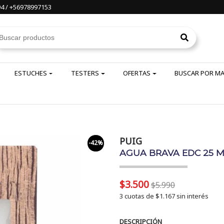
4 / +56978997153
ESTUCHES
TESTERS
OFERTAS
BUSCAR POR M
PUIG
-42%
AGUA BRAVA EDC 25 ML
$3.500
$5.990
3 cuotas de
$1.167
sin interés
DESCRIPCIÓN