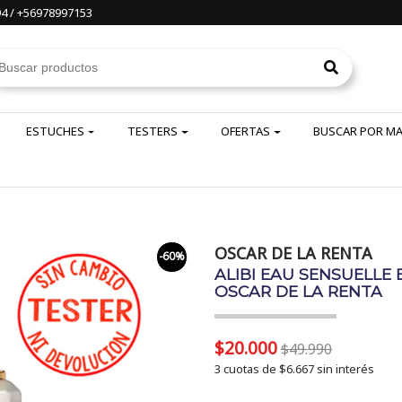
4 / +56978997153
ESTUCHES
TESTERS
OFERTAS
BUSCAR POR M
OSCAR DE LA RENTA
-60%
ALIBI EAU SENSUELLE 
OSCAR DE LA RENTA
$20.000
$49.990
3 cuotas de
$6.667
sin interés