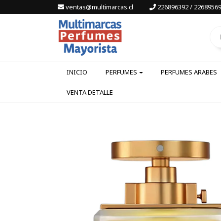
ventas@multimarcas.cl
226896392 / 22689569
INICIO
PERFUMES
PERFUMES ARABES
VENTA DETALLE