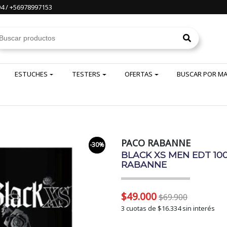
4 / +56978997153
ESTUCHES
TESTERS
OFERTAS
BUSCAR POR M
PACO RABANNE
-30%
BLACK XS MEN EDT 100
RABANNE
$49.000
$69.900
3 cuotas de
$16.334
sin interés