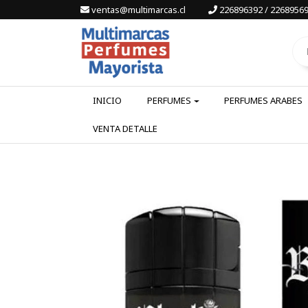
ventas@multimarcas.cl
226896392 / 22689569
INICIO
PERFUMES
PERFUMES ARABES
VENTA DETALLE