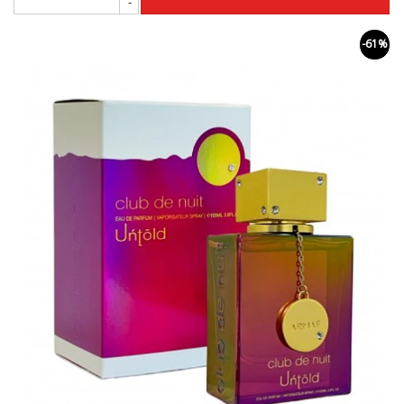
-
-61%