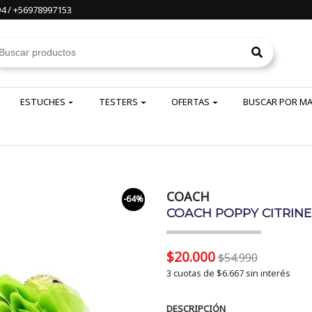
4 / +56978997153
ESTUCHES
TESTERS
OFERTAS
BUSCAR POR M
COACH
-64%
COACH POPPY CITRINE
$20.000
$54.990
3 cuotas de
$6.667
sin interés
DESCRIPCIÓN