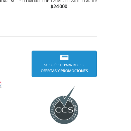
 HERRERA
5TH AVENUE EDP 125 ML - ELIZABETH ARDEN
AMOR AMOR 
$24.000
SUSCRÍBETE PARA RECIBIR
OFERTAS Y PROMOCIONES