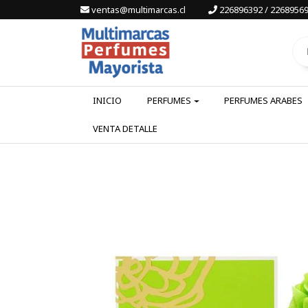
ventas@multimarcas.cl
226896392 / 22689569
INICIO
PERFUMES
PERFUMES ARABES
VENTA DETALLE