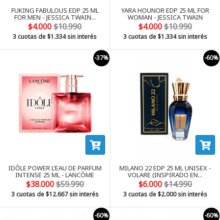
FUKING FABULOUS EDP 25 ML
YARA HOUNOR EDP 25 ML FOR
FOR MEN - JESSICA TWAIN...
WOMAN - JESSICA TWAIN
$4.000
$10.990
$4.000
$10.990
3 cuotas de
$1.334
sin interés
3 cuotas de
$1.334
sin interés
-37%
-60%
IDÔLE POWER L’EAU DE PARFUM
MILANO 22 EDP 25 ML UNISEX -
INTENSE 25 ML - LANCÔME
VOLARE (INSPIRADO EN...
$38.000
$59.990
$6.000
$14.990
3 cuotas de
$12.667
sin interés
3 cuotas de
$2.000
sin interés
-60%
-60%