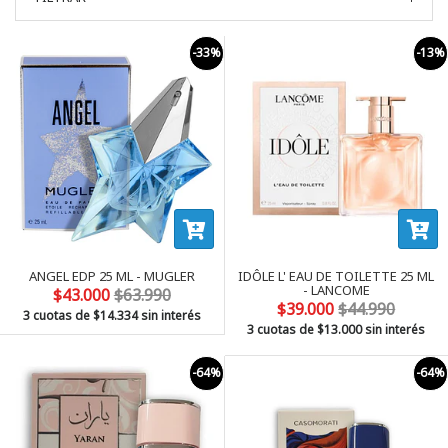
-33%
-13%
ANGEL EDP 25 ML - MUGLER
IDÔLE L' EAU DE TOILETTE 25 ML
- LANCOME
$43.000
$63.990
$39.000
$44.990
3 cuotas de
$14.334
sin interés
3 cuotas de
$13.000
sin interés
-64%
-64%