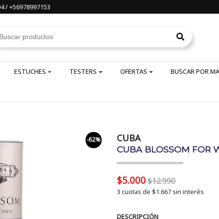
4 / +56978997153
ESTUCHES
TESTERS
OFERTAS
BUSCAR POR M
CUBA
-62%
CUBA BLOSSOM FOR W
$5.000
$12.990
3 cuotas de
$1.667
sin interés
DESCRIPCIÓN