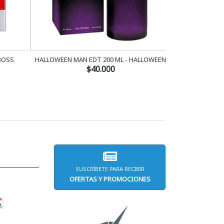
BOSS
HALLOWEEN MAN EDT 200 ML - HALLOWEEN
UNGARO III PO
EM
$40.000
SUSCRÍBETE PARA RECIBIR
OFERTAS Y PROMOCIONES