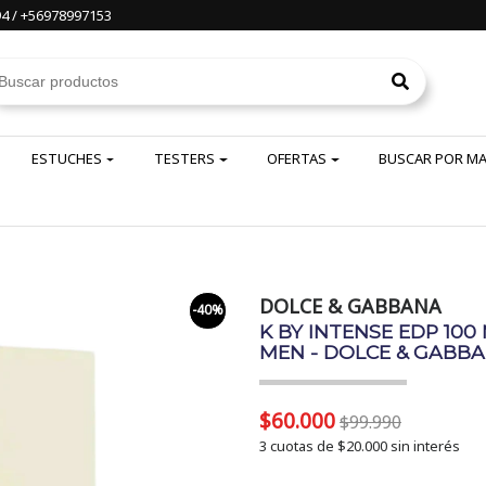
4 / +56978997153
ESTUCHES
TESTERS
OFERTAS
BUSCAR POR M
DOLCE & GABBANA
-40%
K BY INTENSE EDP 100
MEN - DOLCE & GABB
$60.000
$99.990
3 cuotas de
$20.000
sin interés