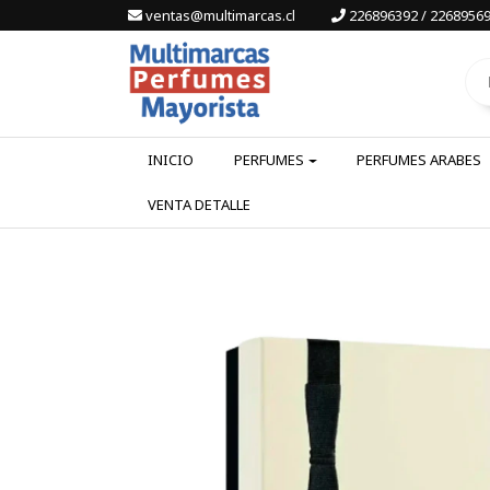
ventas@multimarcas.cl
226896392 / 22689569
INICIO
PERFUMES
PERFUMES ARABES
VENTA DETALLE