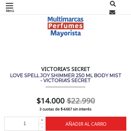
Menú
0
VICTORIA'S SECRET
LOVE SPELL JOY SHIMMER 250 ML BODY MIST
- VICTORIA'S SECRET
$14.000
$22.990
3 cuotas de
$4.667
sin interés
+
-