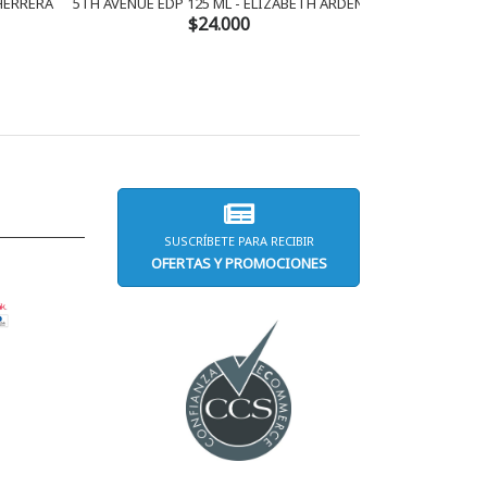
 HERRERA
5TH AVENUE EDP 125 ML - ELIZABETH ARDEN
AMOR AMOR 
$24.000
SUSCRÍBETE PARA RECIBIR
OFERTAS Y PROMOCIONES