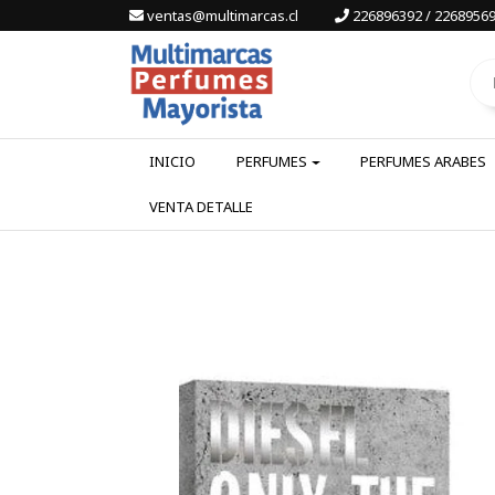
ventas@multimarcas.cl
226896392 / 22689569
INICIO
PERFUMES
PERFUMES ARABES
VENTA DETALLE