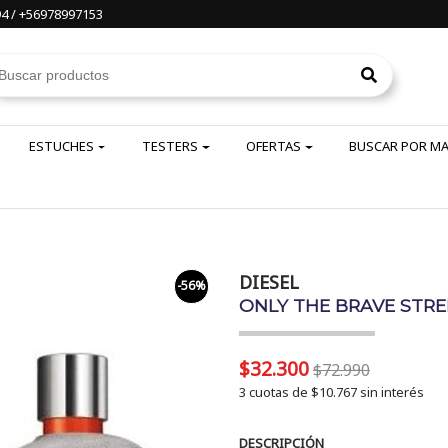
4 / +56978997153
ESTUCHES
TESTERS
OFERTAS
BUSCAR POR M
DIESEL
-56%
ONLY THE BRAVE STREE
$32.300
$72.990
3 cuotas de
$10.767
sin interés
DESCRIPCIÓN