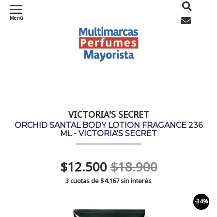
Menú
0
VICTORIA'S SECRET
ORCHID SANTAL BODY LOTION FRAGANCE 236
ML - VICTORIA'S SECRET
$12.500
$18.900
3 cuotas de
$4.167
sin interés
-34%