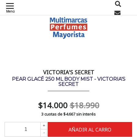
Menú
0
VICTORIA'S SECRET
PEAR GLACÉ 250 ML BODY MIST - VICTORIA'S
SECRET
$14.000
$18.990
3 cuotas de
$4.667
sin interés
+
-