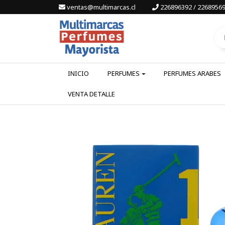
ventas@multimarcas.cl
226896392 / 22689569
INICIO
PERFUMES
PERFUMES ARABES
VENTA DETALLE