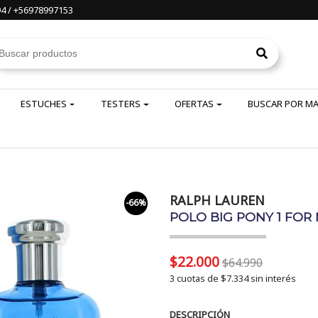
4 / +56978997153
ESTUCHES
TESTERS
OFERTAS
BUSCAR POR M
RALPH LAUREN
-66%
POLO BIG PONY 1 FOR
$22.000
$64.990
3 cuotas de
$7.334
sin interés
DESCRIPCIÓN