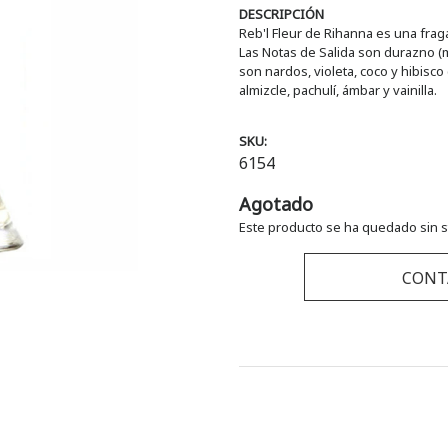
DESCRIPCIÓN
Reb'l Fleur de Rihanna es una fraga
Las Notas de Salida son durazno (m
son nardos, violeta, coco y hibisco
almizcle, pachulí, ámbar y vainilla.
SKU:
6154
Agotado
Este producto se ha quedado sin s
CONT