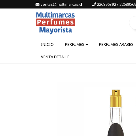
ventas@multimarcas.cl
226896392 / 22689569
INICIO
PERFUMES
PERFUMES ARABES
VENTA DETALLE