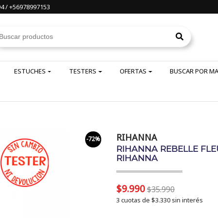
4 / +56978997153
ESTUCHES
TESTERS
OFERTAS
BUSCAR POR M
RIHANNA
-72%
RIHANNA REBELLE FLEU
RIHANNA
$9.990
$35.990
3 cuotas de
$3.330
sin interés