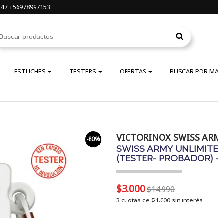
4 / +56978997153
ESTUCHES
TESTERS
OFERTAS
BUSCAR POR M
VICTORINOX SWISS AR
-80%
SWISS ARMY UNLIMIT
(TESTER- PROBADOR) 
$3.000
$14.990
3 cuotas de
$1.000
sin interés