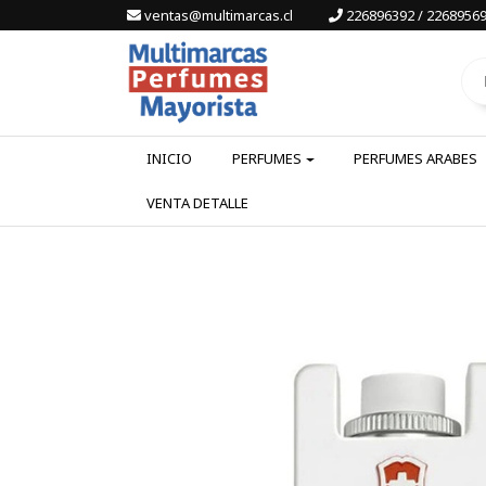
ventas@multimarcas.cl
226896392 / 22689569
INICIO
PERFUMES
PERFUMES ARABES
VENTA DETALLE