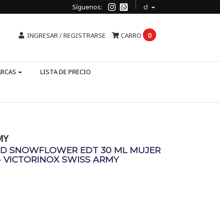
Síguenos:
cl
INGRESAR / REGISTRARSE
CARRO
0
ARCAS
LISTA DE PRECIO
MY
ED SNOWFLOWER EDT 30 ML MUJER
- VICTORINOX SWISS ARMY