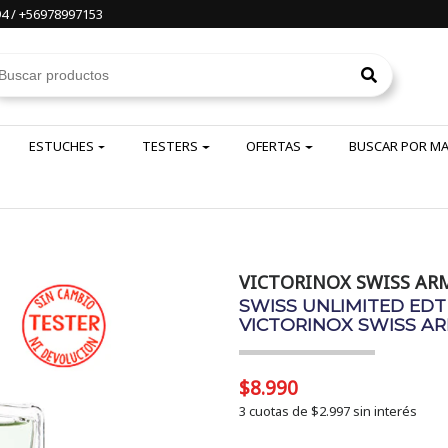
4 / +56978997153
ESTUCHES
TESTERS
OFERTAS
BUSCAR POR M
VICTORINOX SWISS AR
SWISS UNLIMITED EDT 
VICTORINOX SWISS A
$8.990
3 cuotas de
$2.997
sin interés