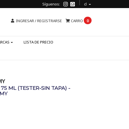
Síguenos:
cl
INGRESAR / REGISTRARSE
CARRO
0
ARCAS
LISTA DE PRECIO
MY
75 ML (TESTER-SIN TAPA) -
RMY