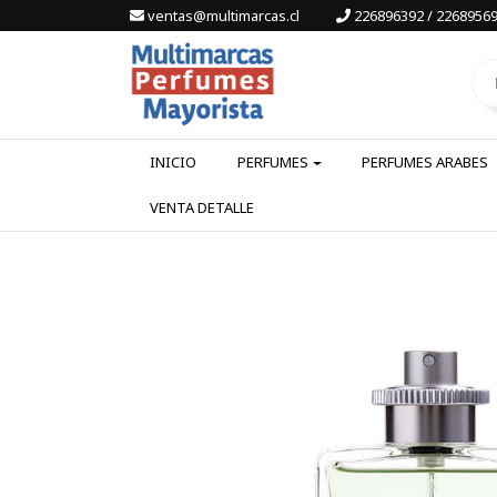
ventas@multimarcas.cl
226896392 / 22689569
INICIO
PERFUMES
PERFUMES ARABES
VENTA DETALLE