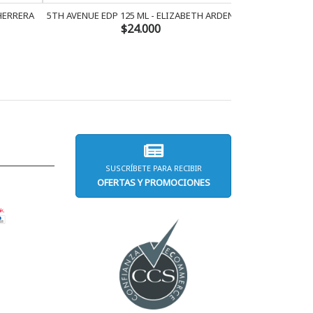
 HERRERA
5TH AVENUE EDP 125 ML - ELIZABETH ARDEN
AMOR AMOR 
$24.000
SUSCRÍBETE PARA RECIBIR
OFERTAS Y PROMOCIONES