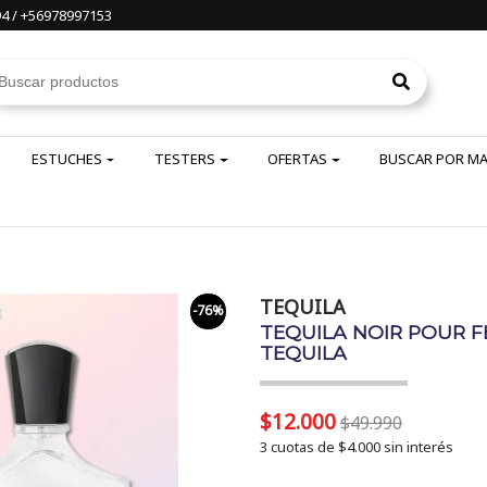
4 / +56978997153
ESTUCHES
TESTERS
OFERTAS
BUSCAR POR M
TEQUILA
-76%
TEQUILA NOIR POUR F
TEQUILA
$12.000
$49.990
3 cuotas de
$4.000
sin interés