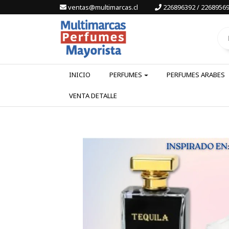
ventas@multimarcas.cl
226896392 / 22689569
INICIO
PERFUMES
PERFUMES ARABES
VENTA DETALLE