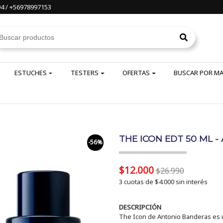
4 / +56978997153
ESTUCHES
TESTERS
OFERTAS
BUSCAR POR M
THE ICON EDT 50 ML 
-56%
$12.000
$26.990
3 cuotas de
$4.000
sin interés
DESCRIPCIÓN
The Icon de Antonio Banderas es u