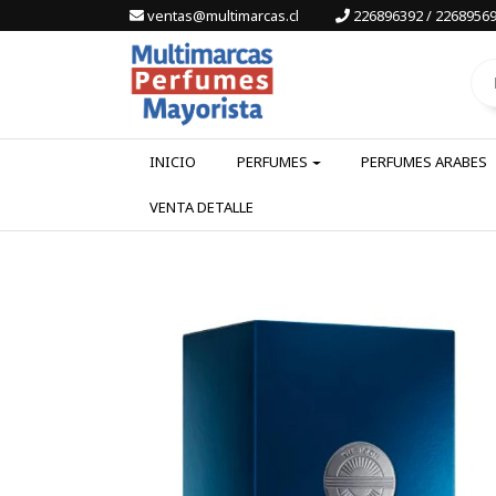
ventas@multimarcas.cl
226896392 / 22689569
INICIO
PERFUMES
PERFUMES ARABES
VENTA DETALLE