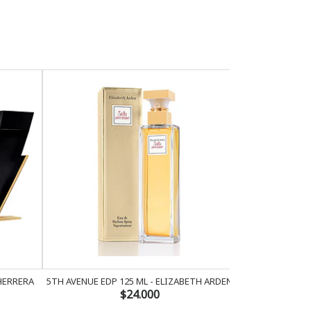
 HERRERA
5TH AVENUE EDP 125 ML - ELIZABETH ARDEN
AMOR AMOR 
$24.000