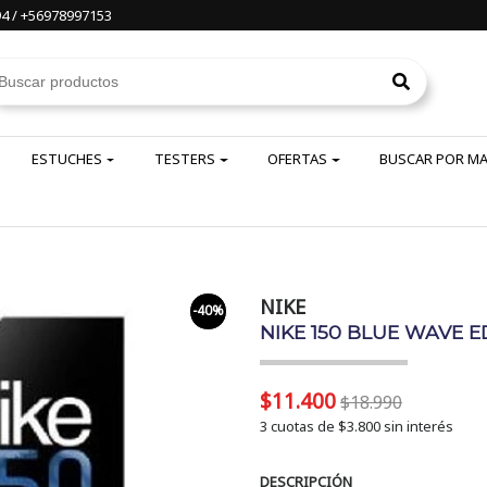
4 / +56978997153
ESTUCHES
TESTERS
OFERTAS
BUSCAR POR M
NIKE
-40%
NIKE 150 BLUE WAVE ED
$11.400
$18.990
3 cuotas de
$3.800
sin interés
DESCRIPCIÓN