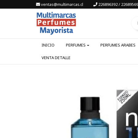
ventas@multimarcas.cl
226896392 / 22689569
INICIO
PERFUMES
PERFUMES ARABES
VENTA DETALLE