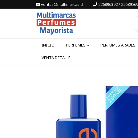
ventas@multimarcas.cl
226896392 / 22689569
INICIO
PERFUMES
PERFUMES ARABES
VENTA DETALLE