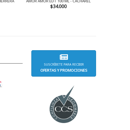
 HERRERA
AMOR AMOR EDT 100 ML - CACHAREL
AMOR AMOR 
$34.000
SUSCRÍBETE PARA RECIBIR
OFERTAS Y PROMOCIONES