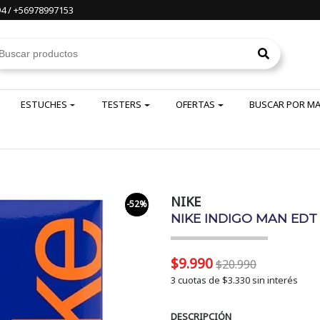
4 / +56978997153
ESTUCHES
TESTERS
OFERTAS
BUSCAR POR M
NIKE
-52%
NIKE INDIGO MAN EDT 
$9.990
$20.990
3 cuotas de
$3.330
sin interés
DESCRIPCIÓN