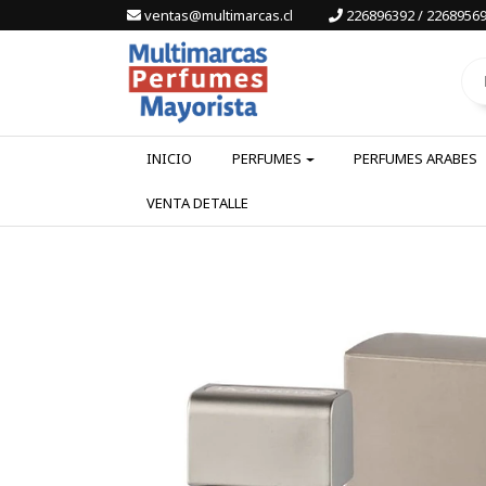
ventas@multimarcas.cl
226896392 / 22689569
INICIO
PERFUMES
PERFUMES ARABES
VENTA DETALLE