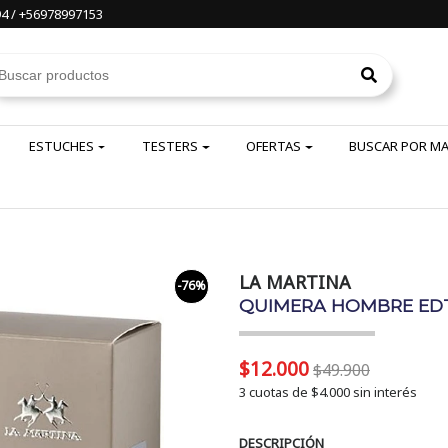
4 / +56978997153
ESTUCHES
TESTERS
OFERTAS
BUSCAR POR M
LA MARTINA
-76%
QUIMERA HOMBRE EDT 
$12.000
$49.900
3 cuotas de
$4.000
sin interés
DESCRIPCIÓN