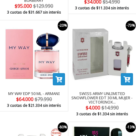
BURBERRY
$34.000
$54.990
$95.000
$129.990
3 cuotas de
$11.334
sin interés
3 cuotas de
$31.667
sin interés
-20%
-73%
MY WAY EDP 50 ML - ARMANI
SWISS ARMY UNLIMITED
SNOWFLOWER EDT 30 ML MUJER -
$64.000
$79.990
VICTORINOX...
3 cuotas de
$21.334
sin interés
$4.000
$14.990
3 cuotas de
$1.334
sin interés
-80%
-13%