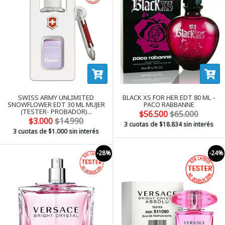
SWISS ARMY UNLIMITED
BLACK XS FOR HER EDT 80 ML -
SNOWFLOWER EDT 30 ML MUJER
PACO RABBANNE
(TESTER- PROBADOR)...
$56.500
$65.000
$3.000
$14.990
3 cuotas de
$18.834
sin interés
3 cuotas de
$1.000
sin interés
-28%
-24%