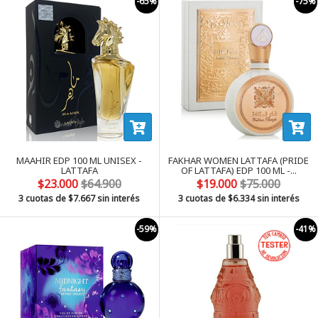
-65%
-75%
MAAHIR EDP 100 ML UNISEX -
FAKHAR WOMEN LATTAFA (PRIDE
LATTAFA
OF LATTAFA) EDP 100 ML -...
$23.000
$64.900
$19.000
$75.000
3 cuotas de
$7.667
sin interés
3 cuotas de
$6.334
sin interés
-59%
-41%