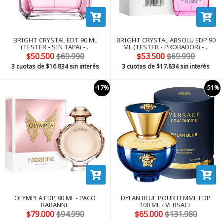
BRIGHT CRYSTAL EDT 90 ML
BRIGHT CRYSTAL ABSOLU EDP 90
(TESTER - SIN TAPA) -...
ML (TESTER - PROBADOR) -...
$50.500
$69.990
$53.500
$69.990
3 cuotas de
$16.834
sin interés
3 cuotas de
$17.834
sin interés
-17%
-51%
OLYMPEA EDP 80 ML - PACO
DYLAN BLUE POUR FEMME EDP
RABANNE
100 ML - VERSACE
$79.000
$94.990
$65.000
$131.980