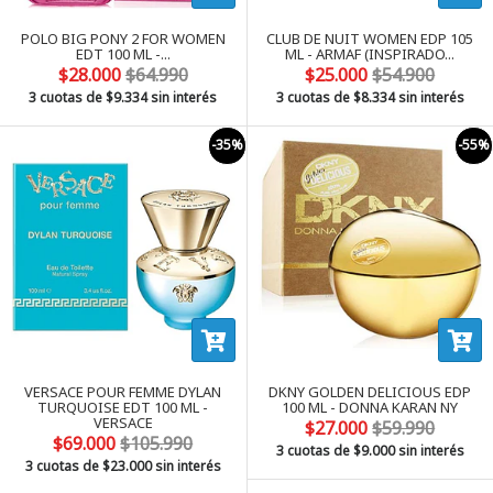
POLO BIG PONY 2 FOR WOMEN
CLUB DE NUIT WOMEN EDP 105
EDT 100 ML -...
ML - ARMAF (INSPIRADO...
$28.000
$64.990
$25.000
$54.900
3 cuotas de
$9.334
sin interés
3 cuotas de
$8.334
sin interés
-35%
-55%
VERSACE POUR FEMME DYLAN
DKNY GOLDEN DELICIOUS EDP
TURQUOISE EDT 100 ML -
100 ML - DONNA KARAN NY
VERSACE
$27.000
$59.990
$69.000
$105.990
3 cuotas de
$9.000
sin interés
3 cuotas de
$23.000
sin interés