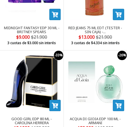
MIDNIGHT FANTASY EDP 30 ML -
RED JEANS 75 ML EDT (TESTER -
BRITNEY SPEARS
SIN CAJA) -...
$9.000
$21.900
$13.000
$21.900
3 cuotas de
$3.000
sin interés
3 cuotas de
$4.334
sin interés
-33%
-26%
GOOD GIRL EDP 80 ML -
ACQUA DI GIOIA EDP 100 ML -
CAROLINA HERRERA
ARMANI