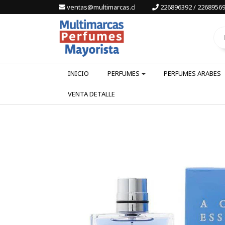
ventas@multimarcas.cl
226896392 / 22689569
INICIO
PERFUMES
PERFUMES ARABES
VENTA DETALLE