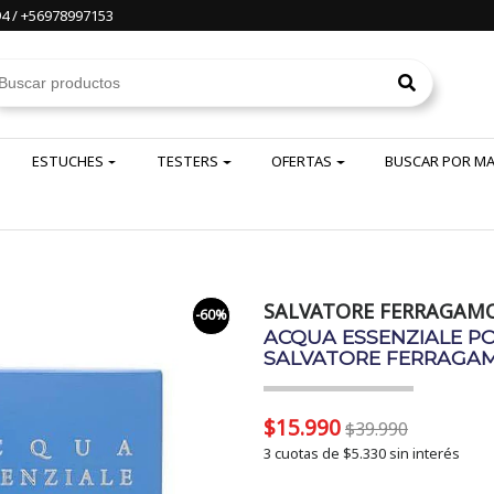
4 / +56978997153
ESTUCHES
TESTERS
OFERTAS
BUSCAR POR M
SALVATORE FERRAGAM
-60%
ACQUA ESSENZIALE P
SALVATORE FERRAGA
$15.990
$39.990
3 cuotas de
$5.330
sin interés