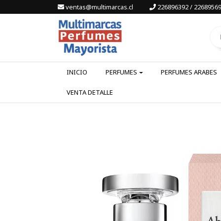
ventas@multimarcas.cl
226896392 / 22689569
INICIO
PERFUMES
PERFUMES ARABES
VENTA DETALLE