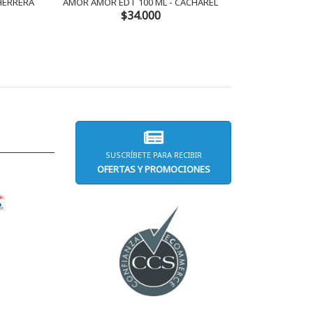
 HERRERA
AMOR AMOR EDT 100 ML - CACHAREL
AMOR AMOR 
$34.000
SUSCRÍBETE PARA RECIBIR
OFERTAS Y PROMOCIONES