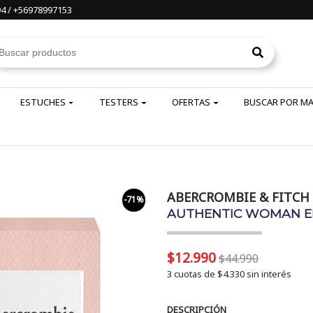
4 / +56978997153
ESTUCHES
TESTERS
OFERTAS
BUSCAR POR M
ABERCROMBIE & FITCH
-71%
AUTHENTIC WOMAN ED
$12.990
$44.990
3 cuotas de
$4.330
sin interés
DESCRIPCIÓN