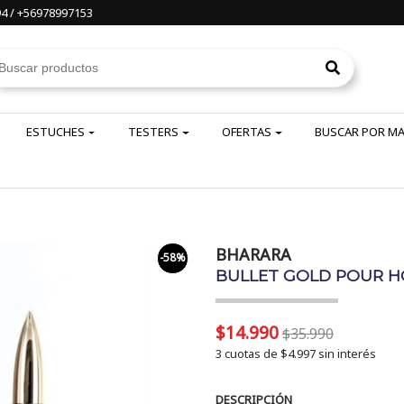
4 / +56978997153
ESTUCHES
TESTERS
OFERTAS
BUSCAR POR M
BHARARA
-58%
BULLET GOLD POUR H
$14.990
$35.990
3 cuotas de
$4.997
sin interés
DESCRIPCIÓN