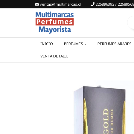
ventas@multimarcas.cl
226896392 / 22689569
INICIO
PERFUMES
PERFUMES ARABES
VENTA DETALLE