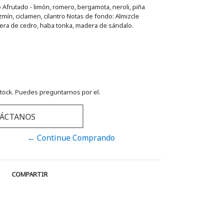
Afrutado - limón, romero, bergamota, neroli, piña
zmín, ciclamen, cilantro Notas de fondo: Almizcle
ra de cedro, haba tonka, madera de sándalo.
tock. Puedes preguntarnos por el.
ÁCTANOS
← Continue Comprando
COMPARTIR