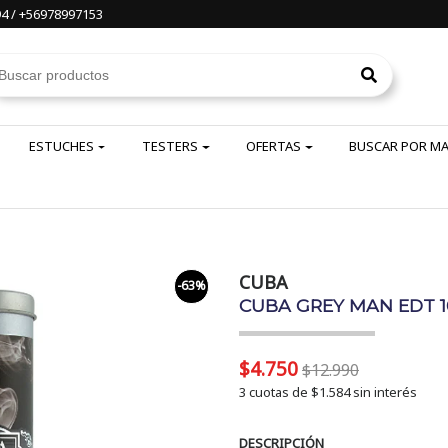
4 / +56978997153
ESTUCHES
TESTERS
OFERTAS
BUSCAR POR M
CUBA
-63%
CUBA GREY MAN EDT 1
$4.750
$12.990
3 cuotas de
$1.584
sin interés
DESCRIPCIÓN