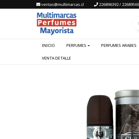
ventas@multimarcas.cl
226896392 / 22689569
INICIO
PERFUMES
PERFUMES ARABES
VENTA DETALLE