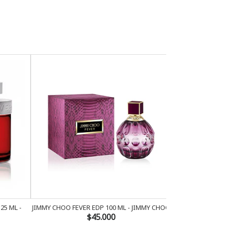
5 ML -
JIMMY CHOO FEVER EDP 100 ML - JIMMY CHOO
JIMMY CHOO MAN
$45.000