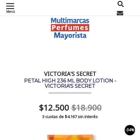
Menú
0
VICTORIA'S SECRET
PETAL HIGH 236 ML BODY LOTION -
VICTORIA'S SECRET
$12.500
$18.900
3 cuotas de
$4.167
sin interés
-34%